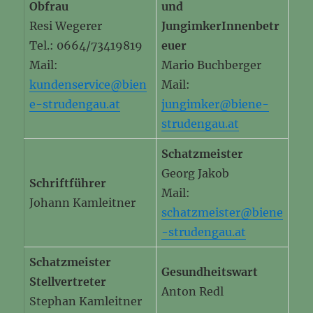
Obfrau
und
Resi Wegerer
JungimkerInnenbetr
Tel.: 0664/73419819
euer
Mail:
Mario Buchberger
kundenservice@bien
Mail:
e-strudengau.at
jungimker@biene-
strudengau.at
Schatzmeister
Georg Jakob
Schriftführer
Mail:
Johann Kamleitner
schatzmeister@biene
-strudengau.at
Schatzmeister
Gesundheitswart
Stellvertreter
Anton Redl
Stephan Kamleitner