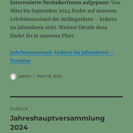
Interessierte NeuimkerInnen aufgepasst:
Von
März bis September 2024 findet auf unserem
Lehrbienenstand der Anfängerkurs – Imkern
im Jahreskreis statt. Weitere Details dazu
findet ihr in unserem Flyer:
Lehrbienenstand-Imkern im Jahreskreis –
Termine
Autor
Veröffentlicht
admin
März 18, 2024
am
Beitragsnavigation
ZURÜCK
Jahreshauptversammlung
Vorheriger
Beitrag:
2024