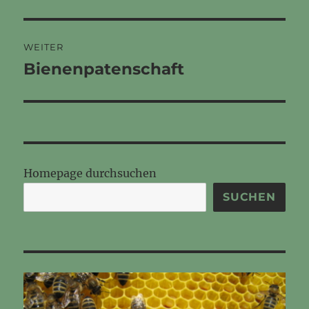
WEITER
Bienenpatenschaft
Nächster
Beitrag:
Homepage durchsuchen
SUCHEN