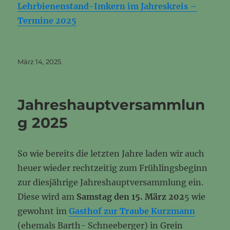
Lehrbienenstand-Imkern im Jahreskreis –
Termine 2025
Veröffentlicht
März 14, 2025
am
Jahreshauptversammlun
g 2025
So wie bereits die letzten Jahre laden wir auch
heuer wieder rechtzeitig zum Frühlingsbeginn
zur diesjährige Jahreshauptversammlung ein.
Diese wird am
Samstag den 15. März 202
5 wie
gewohnt im
Gasthof zur Traube Kurzmann
(ehemals Barth- Schneeberger) in Grein